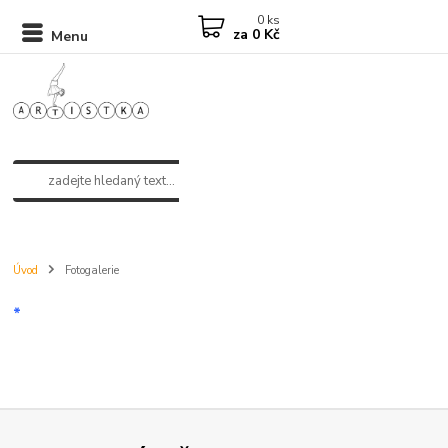
0
ks
za
0 Kč
Menu
Úvod
Fotogalerie
*