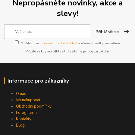
Nepropásněte novinky, akce a
slevy!
Přihlásit se
Souhlasím se
zpracováním osobních údajů
za účelem rozesílky newsletteru.
Můžete se kdykoli odhlásit. Zasíláme jednou za 14 dní.
Informace pro zákazníky
O nás
Jak nakupovat
Obchodní podmínky
Fotogalerie
Kontakty
Blog