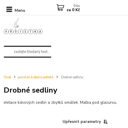
0
ks
za
0 Kč
Menu
Úvod
porcelán k denní potřebě
Drobné sedliny
Drobné sedliny
imitace kávových sedlin a zbytků omáček. Malba pod glazurou.
Upřesnit parametry