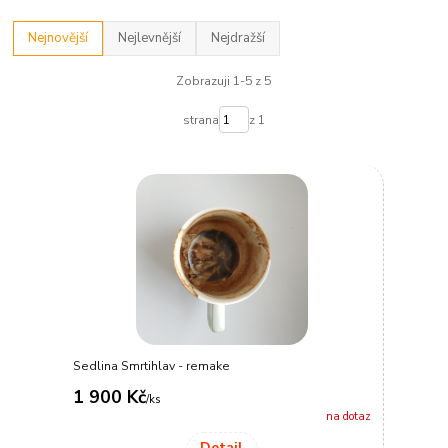
Nejnovější
Nejlevnější
Nejdražší
Zobrazuji 1-5 z 5
strana
z 1
Sedlina Smrtihlav - remake
1 900 Kč
/
ks
na dotaz
Detail