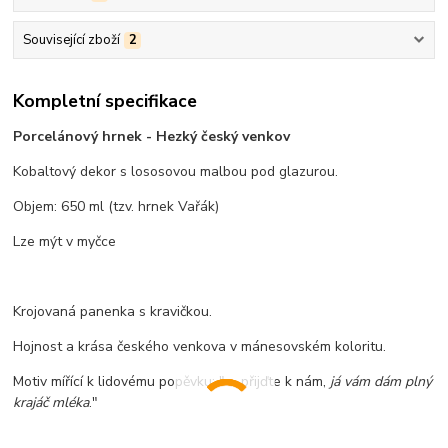
Související zboží
2
Kompletní specifikace
Porcelánový hrnek - Hezký český venkov
Kobaltový dekor s lososovou malbou pod glazurou.
Objem: 650 ml (tzv. hrnek Vařák)
Lze mýt v myčce
Krojovaná panenka s kravičkou.
Hojnost a krása českého venkova v mánesovském koloritu.
Motiv mířící k lidovému popěvku: "..., přijďte k nám,
já vám dám plný
krajáč mléka
."