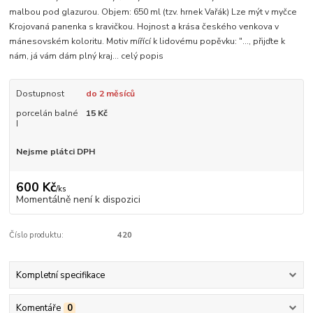
malbou pod glazurou. Objem: 650 ml (tzv. hrnek Vařák) Lze mýt v myčce
Krojovaná panenka s kravičkou. Hojnost a krása českého venkova v
mánesovském koloritu. Motiv mířící k lidovému popěvku: "..., přijďte k
nám, já vám dám plný kraj...
celý popis
Dostupnost
do 2 měsíců
porcelán balné
15 Kč
I
Nejsme plátci DPH
600 Kč
/
ks
Momentálně není k dispozici
Číslo produktu:
420
Kompletní specifikace
Komentáře
0