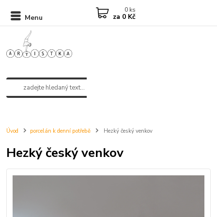
0
ks
za
0 Kč
Menu
Úvod
porcelán k denní potřebě
Hezký český venkov
Hezký český venkov