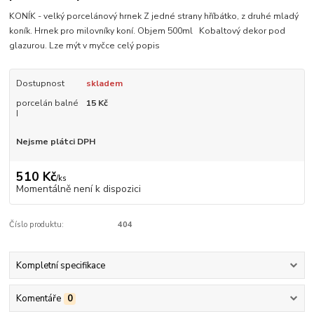
KONÍK - velký porcelánový hrnek Z jedné strany hříbátko, z druhé mladý
koník. Hrnek pro milovníky koní. Objem 500ml Kobaltový dekor pod
glazurou. Lze mýt v myčce
celý popis
Dostupnost
skladem
porcelán balné
15 Kč
I
Nejsme plátci DPH
510 Kč
/
ks
Momentálně není k dispozici
Číslo produktu:
404
Kompletní specifikace
Komentáře
0