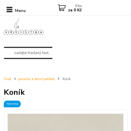
0
ks
za
0 Kč
Menu
Úvod
porcelán k denní potřebě
Koník
Koník
Novinka