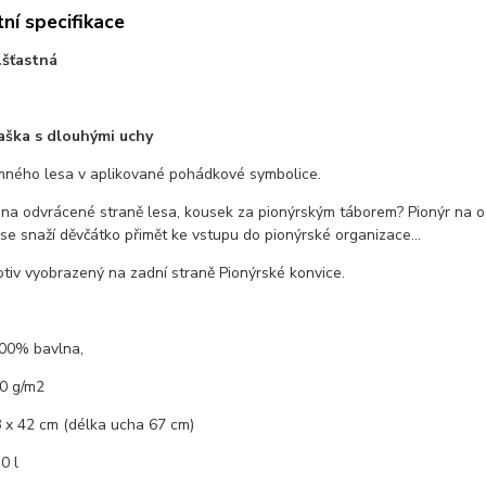
ní specifikace
...šťastná
taška s dlouhými uchy
mného lesa v aplikované pohádkové symbolice.
 na odvrácené straně lesa, kousek za pionýrským táborem? Pionýr na os
 se snaží děvčátko přimět ke vstupu do pionýrské organizace...
tiv vyobrazený na zadní straně Pionýrské konvice.
100% bavlna,
0 g/m2
 x 42 cm (délka ucha 67 cm)
0 l