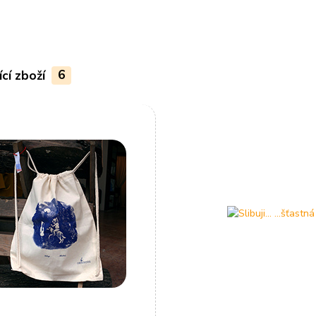
ící zboží
6