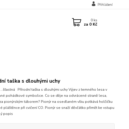
Přihlášení
0
ks
za
0 Kč
dní taška s dlouhými uchy
.. ...šťastná Přírodní taška s dlouhými uchy Výjev z temného lesa v
ané pohádkové symbolice. Co se děje na odvrácené straně lesa,
za pionýrským táborem? Pionýr na osedlaném vlku potkává holčičku
é pláštěnce při cvičení CO. Pionýr se snaží děvčátko přimět ke vstupu
lý popis