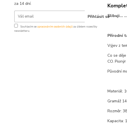
za 14 dní.
Komplet
Slibuji... 
Přihlásit se
Souhlasím se
zpracováním osobních údajů
za účelem rozesílky
newsletteru.
Přírodní 
Výjev z te
Co se děje
CO. Pionýr
Původní mo
Materiál: 
Gramáž 14
Rozměr: 38
Kapacita: 1