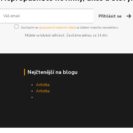
Přihlásit se
Souhlasím se
zpracováním osobních údajů
za účelem rozesílky newsletteru.
Můžete se kdykoli odhlásit. Zasíláme jednou za 14 dní.
Nejčtenější na blogu
Artistka
Artistka