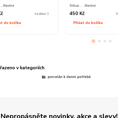
. ...šťastná
Slibuji... ...šťastná
Kč
450 Kč
na dotaz 1
S
at do košíku
Přidat do košíku
řazeno v kategoriích
H
porcelán k denní potřebě
Nepropásněte novinky, akce a slevy!