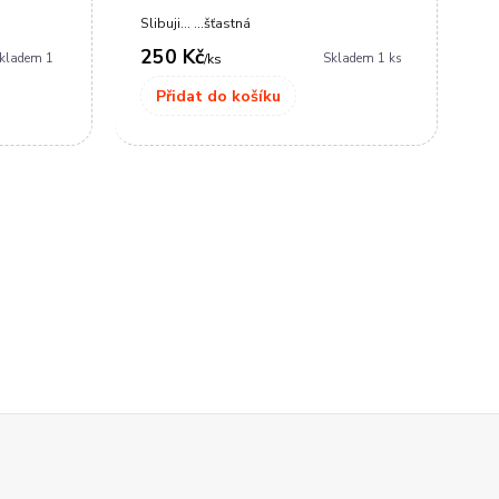
Slibuji... ...šťastná
Ko
250 Kč
4
kladem 1
Skladem 1 ks
/
ks
Přidat do košíku