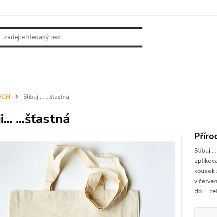
RCH
Slibuji... ...šťastná
i... ...šťastná
Příro
Slibuji.
aplikov
kousek 
v červen
do ...
ce