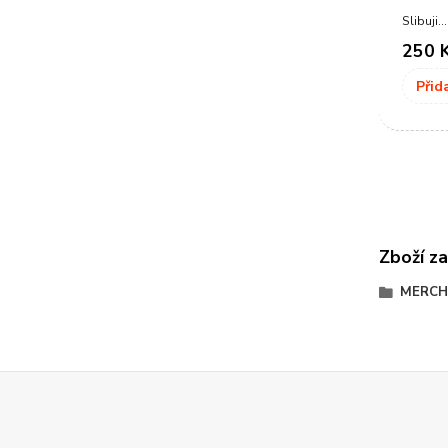
Slibuji..
250 
Přid
Zboží za
MERC