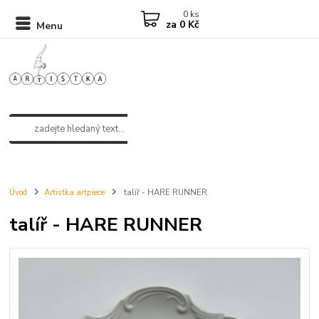
0
ks
za
0 Kč
Menu
Úvod
Artistka artpiece
talíř - HARE RUNNER
talíř - HARE RUNNER