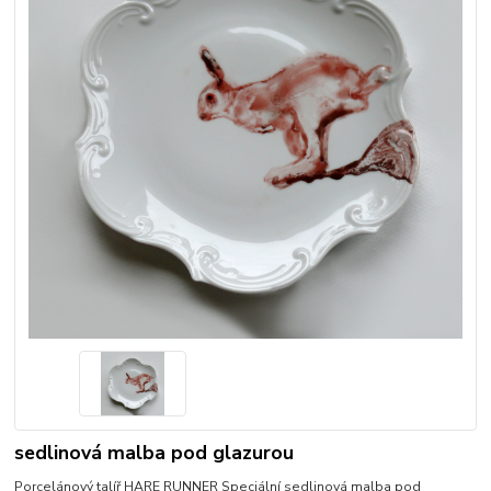
sedlinová malba pod glazurou
Porcelánový talíř HARE RUNNER Speciální sedlinová malba pod