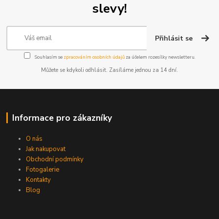
slevy!
Přihlásit se
Souhlasím se
zpracováním osobních údajů
za účelem rozesílky newsletteru.
Můžete se kdykoli odhlásit. Zasíláme jednou za 14 dní.
Informace pro zákazníky
O nás
Jak nakupovat
Obchodní podmínky
Fotogalerie
Kontakty
Blog