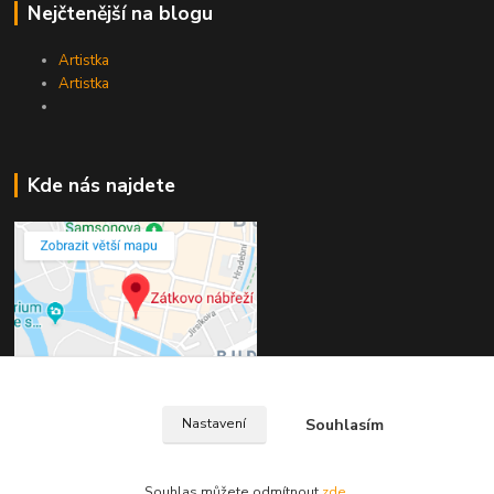
Nejčtenější na blogu
Artistka
Artistka
Kde nás najdete
Souhlasím
Nastavení
Souhlas můžete odmítnout
zde
.