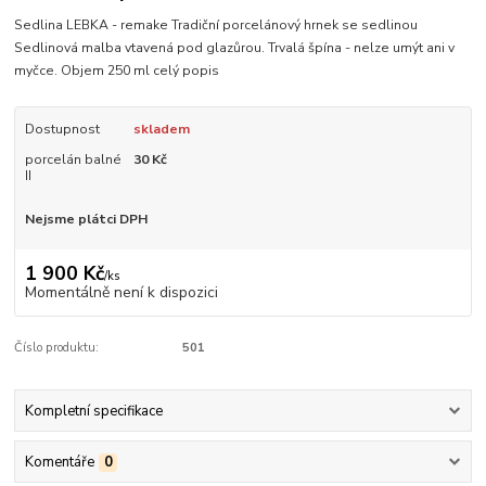
Sedlina LEBKA - remake Tradiční porcelánový hrnek se sedlinou
Sedlinová malba vtavená pod glazůrou. Trvalá špína - nelze umýt ani v
myčce. Objem 250 ml
celý popis
Dostupnost
skladem
porcelán balné
30 Kč
II
Nejsme plátci DPH
1 900 Kč
/
ks
Momentálně není k dispozici
Číslo produktu:
501
Kompletní specifikace
Komentáře
0