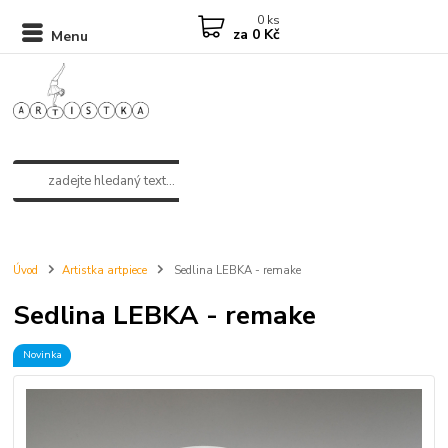
0
ks
za
0 Kč
Menu
Úvod
Artistka artpiece
Sedlina LEBKA - remake
Sedlina LEBKA - remake
Novinka