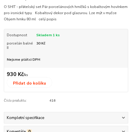
O SHIT - přátelský set Pár porcelánových hrníčků s kobaltovým hovínkem
pro ironické typy. Kobaltový dekor pod glazurou. Lze mýt v myčce
Objem hrnku 80 ml
celý popis
Dostupnost
Skladem 1 ks
porcelán balné
30 Kč
II
Nejsme plátci DPH
930 Kč
/
ks
Přidat do košíku
Číslo produktu:
416
Kompletní specifikace
Komentáře
0