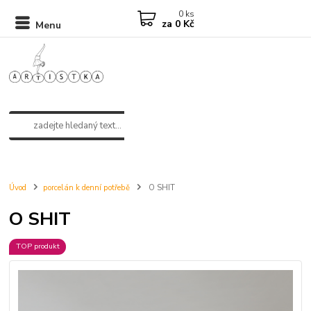
0
ks
za
0 Kč
Menu
Úvod
porcelán k denní potřebě
O SHIT
O SHIT
TOP produkt