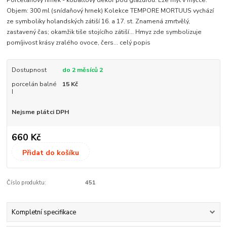
Objem: 300 ml (snídaňový hrnek) Kolekce TEMPORE MORTUUS vychází
ze symboliky holandských zátiší 16. a 17. st. Znamená zmrtvělý,
zastavený čas; okamžik tiše stojícího zátiší... Hmyz zde symbolizuje
pomíjivost krásy zralého ovoce, čers...
celý popis
Dostupnost
do 2 měsíců 2
porcelán balné
15 Kč
I
Nejsme plátci DPH
660 Kč
Přidat do košíku
Číslo produktu:
451
Kompletní specifikace