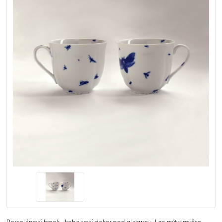
Porcelánový hrnek - kobaltový dekor pod glazurou. Lze mýt v myčce.