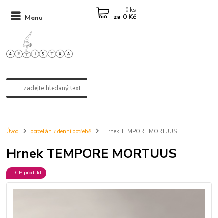
0
ks
za
0 Kč
Menu
Úvod
porcelán k denní potřebě
Hrnek TEMPORE MORTUUS
Hrnek TEMPORE MORTUUS
TOP produkt