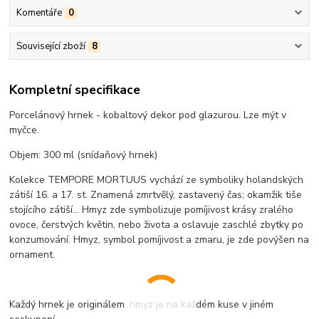
Komentáře
0
Související zboží
8
Kompletní specifikace
Porcelánový hrnek - kobaltový dekor pod glazurou. Lze mýt v
myčce.
Objem: 300 ml (snídaňový hrnek)
Kolekce TEMPORE MORTUUS vychází ze symboliky holandských
zátiší 16. a 17. st. Znamená zmrtvělý, zastavený čas; okamžik tiše
stojícího zátiší... Hmyz zde symbolizuje pomíjivost krásy zralého
ovoce, čerstvých květin, nebo života a oslavuje zaschlé zbytky po
konzumování. Hmyz, symbol pomíjivost a zmaru, je zde povýšen na
ornament.
Každý hrnek je originálem, hmyz je na každém kuse v jiném