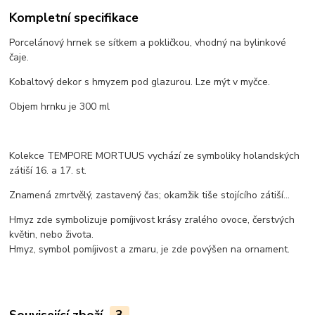
Kompletní specifikace
Porcelánový hrnek se sítkem a pokličkou, vhodný na bylinkové
čaje.
Kobaltový dekor s hmyzem pod glazurou. Lze mýt v myčce.
Objem hrnku je 300 ml
Kolekce TEMPORE MORTUUS vychází ze symboliky holandských
zátiší 16. a 17. st.
Znamená zmrtvělý, zastavený čas; okamžik tiše stojícího zátiší...
Hmyz zde symbolizuje pomíjivost krásy zralého ovoce, čerstvých
květin, nebo života.
Hmyz, symbol pomíjivost a zmaru, je zde povýšen na ornament.
Související zboží
3