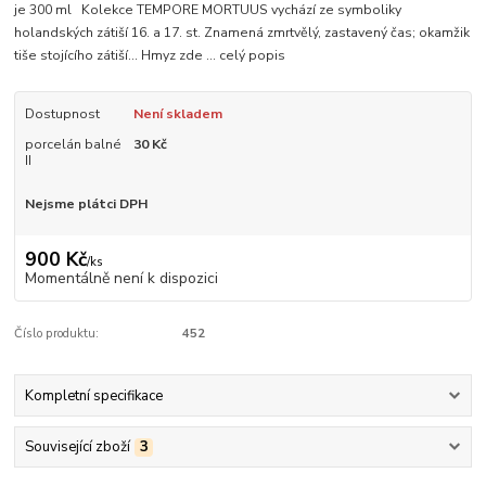
je 300 ml Kolekce TEMPORE MORTUUS vychází ze symboliky
holandských zátiší 16. a 17. st. Znamená zmrtvělý, zastavený čas; okamžik
tiše stojícího zátiší... Hmyz zde ...
celý popis
Dostupnost
Není skladem
porcelán balné
30 Kč
II
Nejsme plátci DPH
900 Kč
/
ks
Momentálně není k dispozici
Číslo produktu:
452
Kompletní specifikace
Související zboží
3