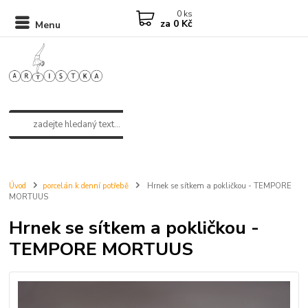
0
ks
za
0 Kč
Menu
Úvod
porcelán k denní potřebě
Hrnek se sítkem a pokličkou - TEMPORE
MORTUUS
Hrnek se sítkem a pokličkou -
TEMPORE MORTUUS