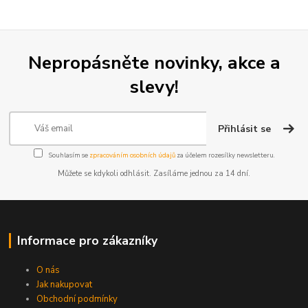
Nepropásněte novinky, akce a
slevy!
Přihlásit se
Souhlasím se
zpracováním osobních údajů
za účelem rozesílky newsletteru.
Můžete se kdykoli odhlásit. Zasíláme jednou za 14 dní.
Informace pro zákazníky
O nás
Jak nakupovat
Obchodní podmínky