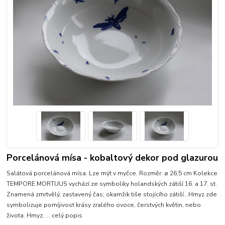
Porcelánová mísa - kobaltový dekor pod glazurou
Salátová porcelánová mísa. Lze mýt v myčce. Rozměr: ø 26,5 cm Kolekce
TEMPORE MORTUUS vychází ze symboliky holandských zátiší 16. a 17. st.
Znamená zmrtvělý, zastavený čas; okamžik tiše stojícího zátiší...Hmyz zde
symbolizuje pomíjivost krásy zralého ovoce, čerstvých květin, nebo
života. Hmyz, ...
celý popis