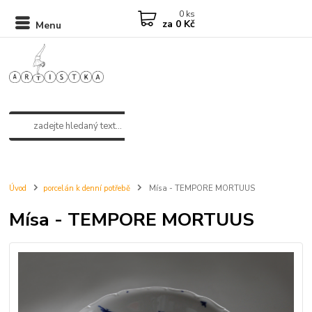
0
ks
za
0 Kč
Menu
Úvod
porcelán k denní potřebě
Mísa - TEMPORE MORTUUS
Mísa - TEMPORE MORTUUS