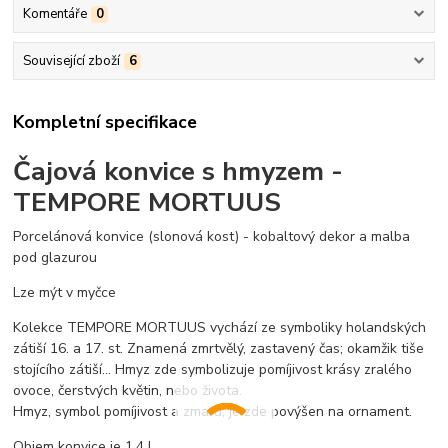
Komentáře
0
Související zboží
6
Kompletní specifikace
Čajová konvice s hmyzem -
TEMPORE MORTUUS
Porcelánová konvice (slonová kost) - kobaltový dekor a malba
pod glazurou
Lze mýt v myčce
Kolekce TEMPORE MORTUUS vychází ze symboliky holandských
zátiší 16. a 17. st. Znamená zmrtvělý, zastavený čas; okamžik tiše
stojícího zátiší... Hmyz zde symbolizuje pomíjivost krásy zralého
ovoce, čerstvých květin, nebo života.
Hmyz, symbol pomíjivost a zmaru, je zde povýšen na ornament.
Objem konvice je 1,4 l.