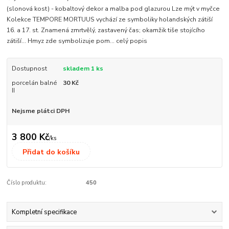
(slonová kost) - kobaltový dekor a malba pod glazurou Lze mýt v myčce
Kolekce TEMPORE MORTUUS vychází ze symboliky holandských zátiší
16. a 17. st. Znamená zmrtvělý, zastavený čas; okamžik tiše stojícího
zátiší... Hmyz zde symbolizuje pom...
celý popis
Dostupnost
skladem 1 ks
porcelán balné
30 Kč
II
Nejsme plátci DPH
3 800 Kč
/
ks
Přidat do košíku
Číslo produktu:
450
Kompletní specifikace